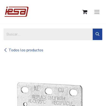
Ir al contenido
Todos los productos