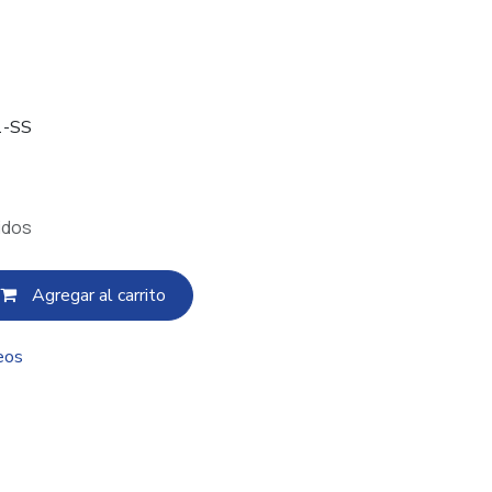
1-SS
idos
Agregar al c​​arrito
eos