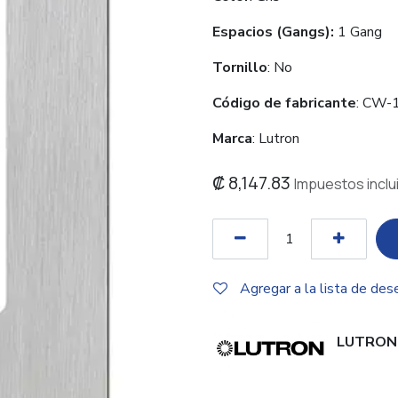
Espacios (Gangs):
1 Gang
Tornillo
: No
Código de fabricante
: CW-
Marca
: Lutron
₡
8,147.83
Impuestos inclu
Agregar a la lista de des
LUTRON