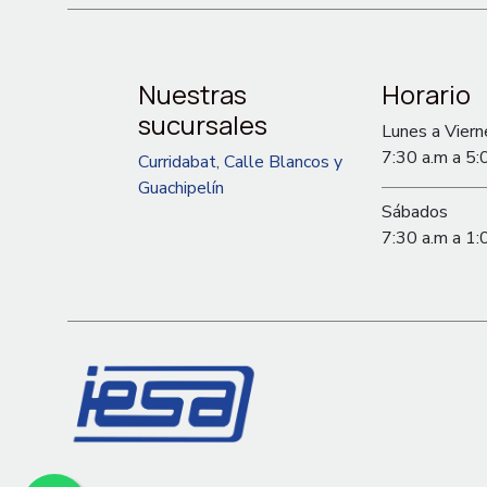
Nuestras
Horario
sucursales
Lunes a Viern
7:30 a.m a 5:
Curridabat, Calle Blancos y
Guachipelín
Sábados
7:30 a.m a 1: