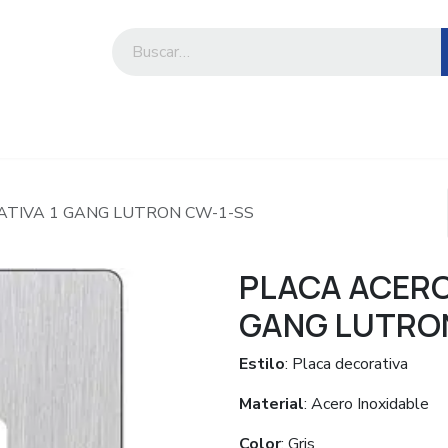
iesa
Compre por marca o categoría
ATIVA 1 GANG LUTRON CW-1-SS
PLACA ACERO
GANG LUTRO
Estilo
: Placa decorativa
Material
: Acero Inoxidable
Color
: Gris