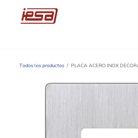
Ir al contenido
Inicio
Compre en línea
Promociones
Ingen
Todos los productos
PLACA ACERO INOX DECOR