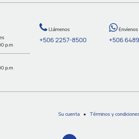
Llámenos
Envíenos
es
+506 2257-8500
+506 648
00 p.m
00 p.m
Su cuenta
•
Términos y condicione