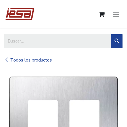
Ir al contenido
Todos los productos