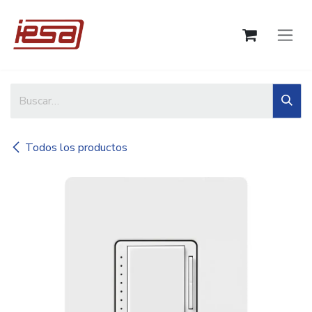
Ir al contenido
Todos los productos