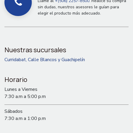
Llame al
+(506) 2257-8500.
Realice su compra
sin dudas, nuestros asesores le guían para
elegir el producto más adecuado.
Nuestras sucursales
Curridabat, Calle Blancos y Guachipelín
Horario
Lunes a Viernes
7:30 a.m a 5:00 p.m
Sábados
7:30 a.m a 1:00 p.m