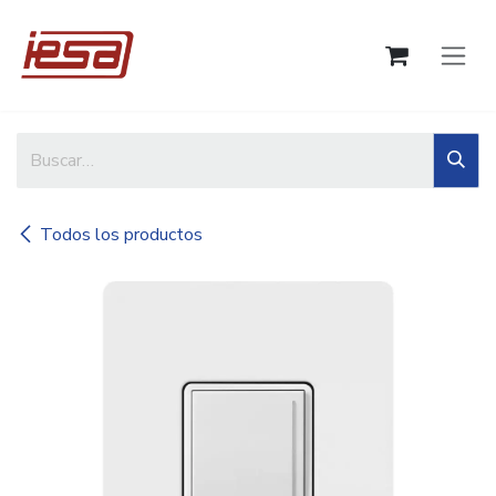
Ir al contenido
Todos los productos