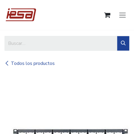
Ir al contenido
Todos los productos