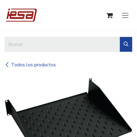
Ir al contenido
Todos los productos