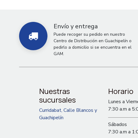
Envío y entrega
Puede recoger su pedido en nuestro
Centro de Distribución en Guachipelín o
pedirlo a domicilio si se encuentra en el
GAM.
Nuestras
Horario
sucursales
Lunes a Viern
7:30 a.m a 5:
Curridabat, Calle Blancos y
Guachipelín
Sábados
7:30 a.m a 1: