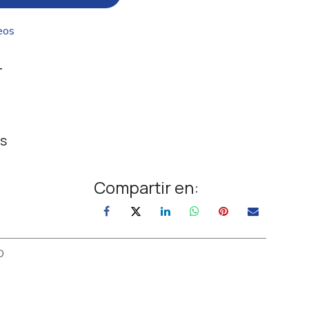
eos
T
s
Compartir en:
D