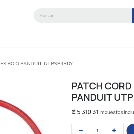
iesa
Compre por marca o categoría
IES ROJO PANDUIT UTPSP3RDY
PATCH CORD 
PANDUIT UT
₡
5,310.31
Impuestos incl