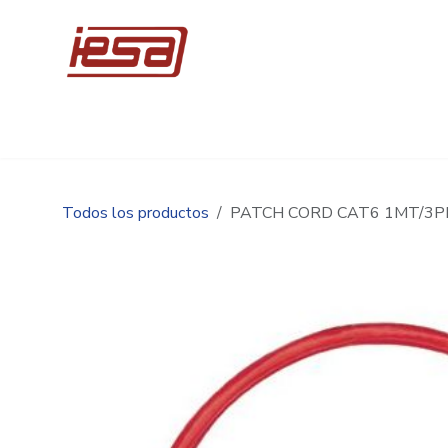
Ir al contenido
Inicio
Compre en línea
Promociones
Ingen
Todos los productos
PATCH CORD CAT6 1MT/3P