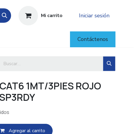
Iniciar sesión
Mi carrito
Contáctenos
CAT6 1MT/3PIES ROJO
PSP3RDY
uidos
Agregar al c​​arrito