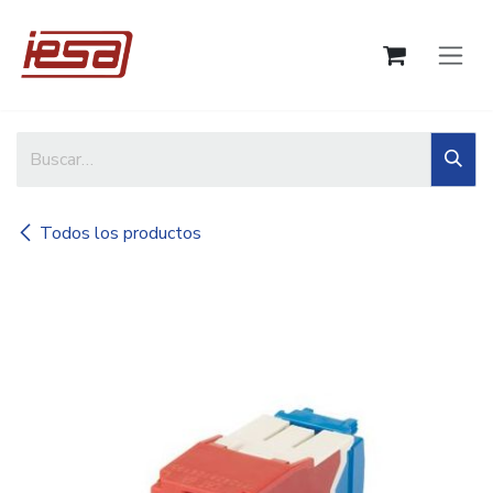
Ir al contenido
Todos los productos