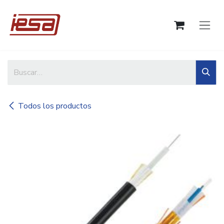
Ir al contenido
Todos los productos