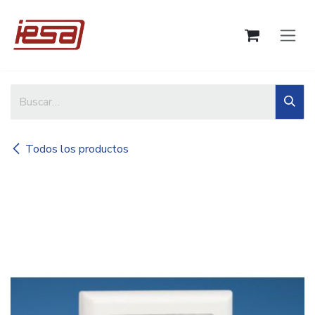
Ir al contenido
Todos los productos