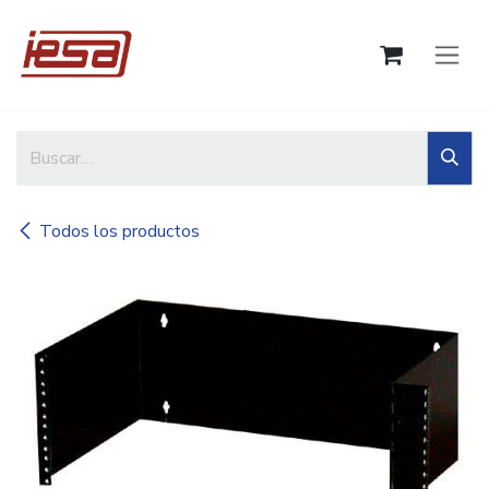
Ir al contenido
Todos los productos