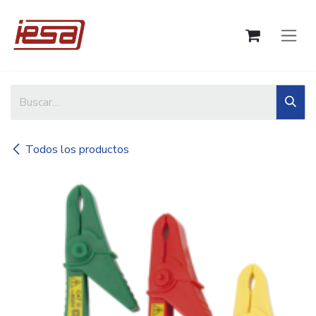
Ir al contenido
Todos los productos