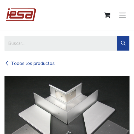
Ir al contenido
Todos los productos