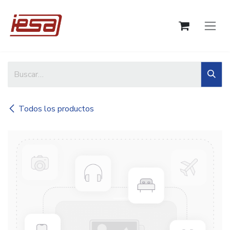
Ir al contenido
Todos los productos