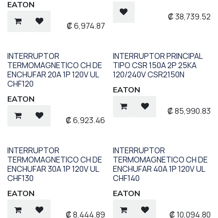
EATON
₡
38,739.52
₡
6,974.87
INTERRUPTOR
INTERRUPTOR PRINCIPAL
TERMOMAGNETICO CH DE
TIPO CSR 150A 2P 25KA
ENCHUFAR 20A 1P 120V UL
120/240V CSR2150N
CHF120
EATON
EATON
₡
85,990.83
₡
6,923.46
INTERRUPTOR
INTERRUPTOR
TERMOMAGNETICO CH DE
TERMOMAGNETICO CH DE
ENCHUFAR 30A 1P 120V UL
ENCHUFAR 40A 1P 120V UL
CHF130
CHF140
EATON
EATON
₡
8,444.89
₡
10,094.80