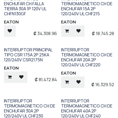
ENCHUFAR CH FALLA
TERMOMAGNETICO CH DE
TIERRA 30A 1P 120V UL
ENCHUFAR 15A 2P
CHFN130GF
120/240V UL CHF215
EATON
EATON
₡
34,308.96
₡
18,745.28
INTERRUPTOR PRINCIPAL
INTERRUPTOR
TIPO CSR 175A 2P 25KA
TERMOMAGNETICO CH DE
120/240V CSR2175N
ENCHUFAR 20A 2P
120/240V UL CHF220
EATON
EATON
₡
81,472.84
₡
16,329.52
INTERRUPTOR
INTERRUPTOR
TERMOMAGNETICO CH DE
TERMOMAGNETICO CH DE
ENCHUFAR 30A 2P
ENCHUFAR 40A 2P
120/240V UL CHF230
120/240V UL CHF240