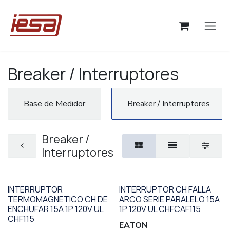
Ir al contenido
Breaker / Interruptores
Base de Medidor
Breaker / Interruptores
Breaker /
Interruptores
INTERRUPTOR
INTERRUPTOR CH FALLA
TERMOMAGNETICO CH DE
ARCO SERIE PARALELO 15A
ENCHUFAR 15A 1P 120V UL
1P 120V UL CHFCAF115
CHF115
EATON