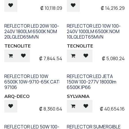
₡
10,118.09
₡
14,216.29
REFLECTOR LED 20W 100-
REFLECTOR LED 10W 100-
240V 1800LM 6500K NOM
240V 1000LM 6500K NOM
20LQLED65MVN
10LQLEDT65MVN
TECNOLITE
TECNOLITE
₡
7,844.54
₡
5,080.24
REFLECTOR LED 10W
REFLECTOR LED JETA
6500K 10W-9710-65K CAT:
150W 100-277V 18000lm
97106
6500K IP66
ARQ-DECO
SYLVANIA
₡
8,360.64
₡
40,654.16
REFLECTOR LED 50W 100-
REFLECTOR SUMERGIBLE