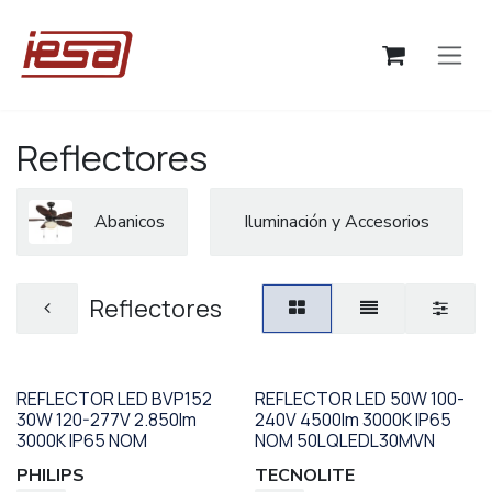
Ir al contenido
Reflectores
Abanicos
Iluminación y Accesorios
Reflectores
REFLECTOR LED BVP152
REFLECTOR LED 50W 100-
30W 120-277V 2.850lm
240V 4500lm 3000K IP65
3000K IP65 NOM
NOM 50LQLEDL30MVN
PHILIPS
TECNOLITE