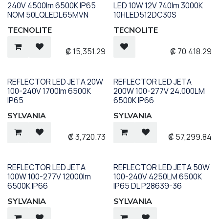
240V 4500lm 6500K IP65
LED 10W 12V 740lm 3000K
NOM 50LQLEDL65MVN
10HLED512DC30S
TECNOLITE
TECNOLITE
₡
15,351.29
₡
70,418.29
REFLECTOR LED JETA 20W
REFLECTOR LED JETA
100-240V 1700lm 6500K
200W 100-277V 24.000LM
IP65
6500K IP66
SYLVANIA
SYLVANIA
₡
3,720.73
₡
57,299.84
REFLECTOR LED JETA
REFLECTOR LED JETA 50W
100W 100-277V 12000lm
100-240V 4250LM 6500K
6500K IP66
IP65 DL P28639-36
SYLVANIA
SYLVANIA