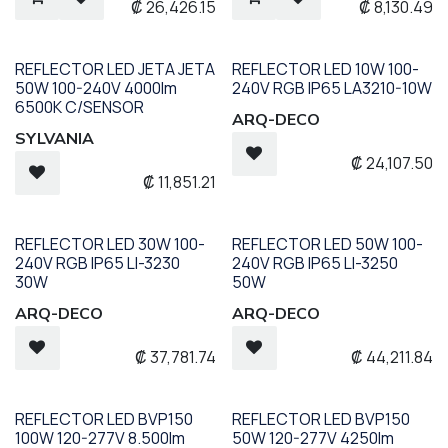
₡
26,426.15
₡
8,130.49
REFLECTOR LED JETA JETA
REFLECTOR LED 10W 100-
50W 100-240V 4000lm
240V RGB IP65 LA3210-10W
6500K C/SENSOR
ARQ-DECO
SYLVANIA
₡
24,107.50
₡
11,851.21
REFLECTOR LED 30W 100-
REFLECTOR LED 50W 100-
240V RGB IP65 LI-3230
240V RGB IP65 LI-3250
30W
50W
ARQ-DECO
ARQ-DECO
₡
37,781.74
₡
44,211.84
REFLECTOR LED BVP150
REFLECTOR LED BVP150
100W 120-277V 8.500lm
50W 120-277V 4250lm