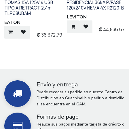
TOMAS 15A 125V 4 USB
RESIDENCIAL 36kA P/FASE
TIPO A RETRACT 2.4m
120/240V NEMA 4X R2120-B
TLP68UBAM
LEVITON
EATON
₡
44,836.67
₡
36,372.79
Envío y entrega
Puede recoger su pedido en nuestro Centro de
Distribución en Guachipelín o pedirlo a domicilio
si se encuentra en el GAM.
Formas de pago
Realice sus pagos mediante tarjeta de crédito o