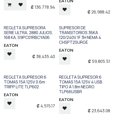
EATON
₡
136,778.94
₡
26,988.42
REGLETA SUPRESORA
SUPRESOR DE
SERIE ULTRA, 2880 JULIOS,
TRANSITORIOS 36KA
168 KA, S9PC01RBCYA06
120/240V 1F 3H NEMA 4
CHSPT2SURGE
EATON
EATON
₡
38,435.40
₡
59,805.51
REGLETA SUPRESOR 6
REGLETA SUPRESOR 6
TOMAS 15A 125V 0.6m
TOMAS 15A 125V 4 USB
TRIPP LITE TLP602
TIPO A 1.8m NEGRO
TLP66USBR
EATON
EATON
₡
4,515.17
₡
23,643.08